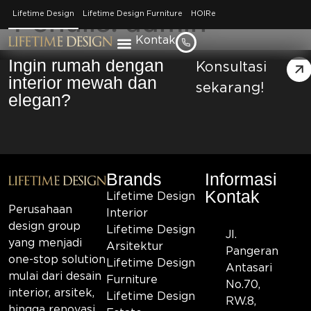
Penulis:
admin
Lifetime Design
Lifetime Design Furniture
HOIRe
Kontak
Ingin rumah dengan
Konsultasi
interior mewah dan
sekarang!
elegan?
Brands
Informasi
Kontak
Lifetime Design
Perusahaan
Interior
design group
Lifetime Design
Jl.
yang menjadi
Arsitektur
Pangeran
one-stop solution
Lifetime Design
Antasari
mulai dari desain
Furniture
No.70,
interior, arsitek,
Lifetime Design
RW.8,
hingga renovasi