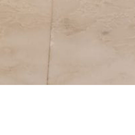
Kirim Pesan
Kirim Kam
mi kapan saja
Anda dapat langsung mengir