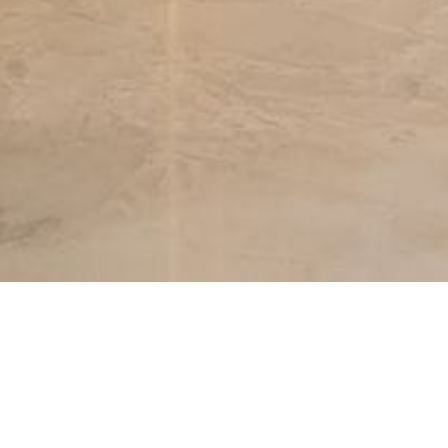
Informasi Kontak
Hubungi Kami
Untuk informasi lebih lanjut silakan hubungi ka