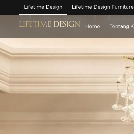
Kontak
Lifetime Design
Lifetime Design Furniture
Hubungi Lifet
Home
Tentang 