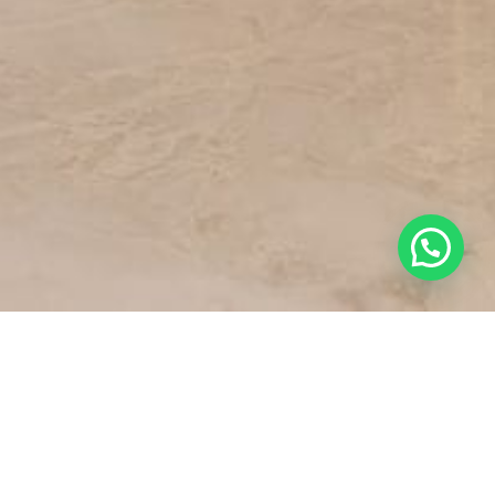
i Pesan
imkan pesan melalui formulir berikut