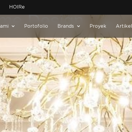
HOIRe
ime Design
Kami
Portofolio
Brands
Proyek
Artike