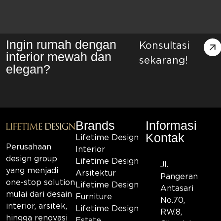
Ingin rumah dengan
Konsultasi
interior mewah dan
sekarang!
elegan?
Brands
Informasi
Kontak
Lifetime Design
Perusahaan
Interior
design group
Lifetime Design
Jl.
yang menjadi
Arsitektur
Pangeran
one-stop solution
Lifetime Design
Antasari
mulai dari desain
Furniture
No.70,
interior, arsitek,
Lifetime Design
RW.8,
hingga renovasi
Estate