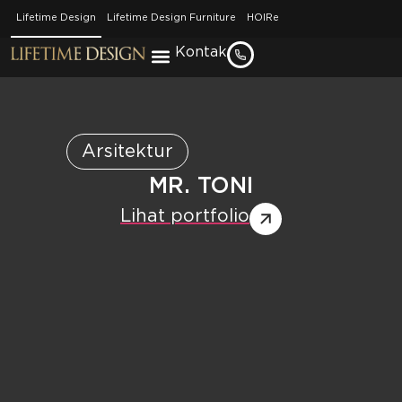
[prt_hero_slider]
Lifetime Design
Lifetime Design Furniture
HOIRe
Kontak
Arsitektur
MR. TONI
Lihat portfolio