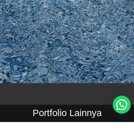
[si_slider]
[ri_grid]
Portfolio Lainnya