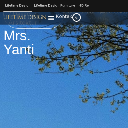
–
–
–
Jakar
Home / Portfolio
Lifetime Design
Lifetime Design Furniture
HOIRe
Diselesaikan
Ruangan
Area
Lokas
/ Desain /
Kontak
Pada
Proyek
Arsitektur
Mrs.
Yanti