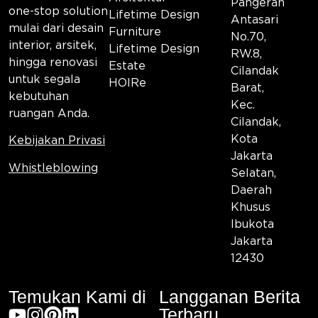
Pangeran
one-stop solution
Lifetime Design
Antasari
mulai dari desain
Furniture
No.70,
interior, arsitek,
Lifetime Design
RW.8,
hingga renovasi
Estate
Cilandak
untuk segala
HOIRe
Barat,
kebutuhan
Kec.
ruangan Anda.
Cilandak,
Kota
Kebijakan Privasi
Jakarta
Whistleblowing
Selatan,
Daerah
Khusus
Ibukota
Jakarta
12430
Temukan Kami di
Langganan Berita
Terbaru