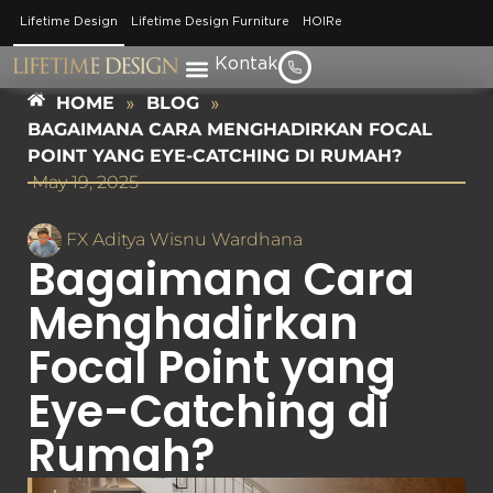
Lifetime Design
Lifetime Design Furniture
HOIRe
Kontak
HOME
»
BLOG
»
BAGAIMANA CARA MENGHADIRKAN FOCAL
POINT YANG EYE-CATCHING DI RUMAH?
May 19, 2025
FX Aditya Wisnu Wardhana
Bagaimana Cara
Menghadirkan
Focal Point yang
Eye-Catching di
Rumah?