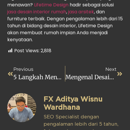
menawan?
Lifetime Design
hadir sebagai solusi
jasa desain interior rumah
,
jasa arsitek
, dan
furniture terbaik. Dengan pengalaman lebih dari 15
tahun di bidang desain interior, Lifetime Design
akan membuat rumah impian Anda menjadi
kenyataan.
Post Views:
2,818
Previous
Next
5 Langkah Menyulap Teras Depan Rumah Menjadi Lebih Asri
Mengenal Desain Victoria Yang Unik Dan Bernilai Seni Tinggi
FX Aditya Wisnu
Wardhana
SEO Specialist dengan
pengalaman lebih dari 5 tahun,