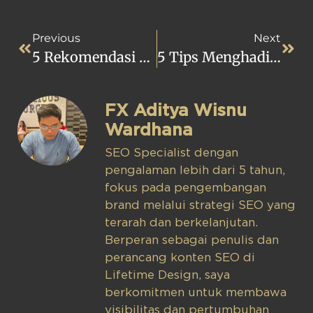
Previous
Next
5 Rekomendasi Warna Cat Pagar Rumah Mewah Dan Elegan
5 Tips Menghadirkan Taman Rumah Mewah Anda
FX Aditya Wisnu
Wardhana
SEO Specialist dengan
pengalaman lebih dari 5 tahun,
fokus pada pengembangan
brand melalui strategi SEO yang
terarah dan berkelanjutan.
Berperan sebagai penulis dan
perancang konten SEO di
Lifetime Design, saya
berkomitmen untuk membawa
visibilitas dan pertumbuhan