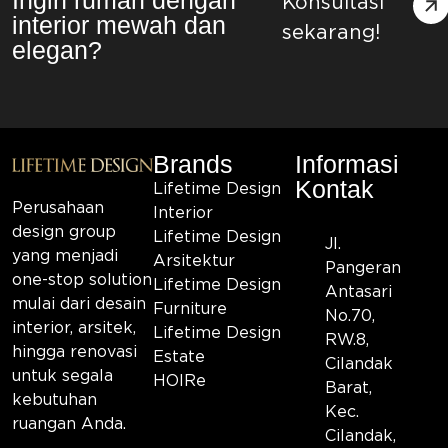
Konsultasi
interior mewah dan
sekarang!
elegan?
Brands
Informasi
Kontak
Lifetime Design
Perusahaan
Interior
design group
Lifetime Design
Jl.
yang menjadi
Arsitektur
Pangeran
one-stop solution
Lifetime Design
Antasari
mulai dari desain
Furniture
No.70,
interior, arsitek,
Lifetime Design
RW.8,
hingga renovasi
Estate
Cilandak
untuk segala
HOIRe
Barat,
kebutuhan
Kec.
ruangan Anda.
Cilandak,