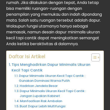
rumah. Jika dilakukan dengan tepat, Anda tetap
bisa memiliki ruangan-ruangan dengan
penampilan yang memukau dan indah dipandang
mata. Salah satu ruangan tersebut adalah dapur.
Walaupun fungsi utamanya hanya sebagai
memasak, namun desain dapur minimalis ukuran
kecil tapi cantik dapat meningkatkan semangat
Anda ketika beraktivitas di dalamnya.
Daftar Isi Artikel
Tips Menghadirkan Dapur Minimalis Ukuran
Kecil Tapi Cantik
Dapur Minimalis Ukuran Kecil Tapi Cantik :
Gunakan Dominasi Warna Putih
Hadirkan Jendela Besar
Dapur Minimalis Ukuran Kecil Tapi Cantik :
Jangan Lupakan Kabinet
Manfaatkan Rak Ambalan
Buat Dapur Lebih Multifungsi