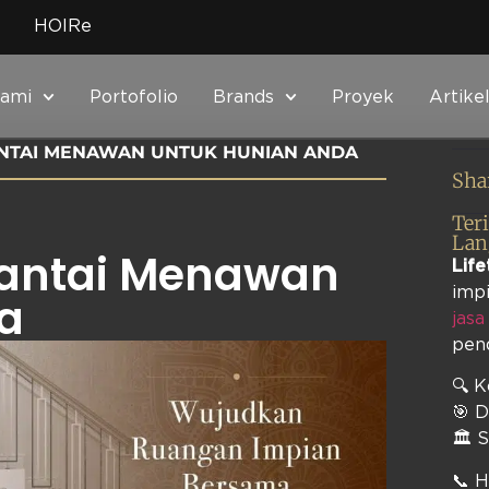
HOIRe
Kami
Portofolio
Brands
Proyek
Artike
ANTAI MENAWAN UNTUK HUNIAN ANDA
Sha
Ter
Lan
Lantai Menawan
Life
impi
a
jasa
pen
🔍 
🎯 D
🏛️ 
📞 