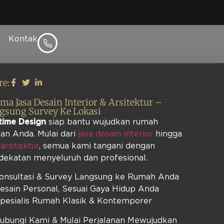
Kontak
l
re:
ima Jasa Desain Interior & Arsitektur –
gsung Survey Ke Lokasi
time Design
siap bantu wujudkan rumah
an Anda. Mulai dari
jasa desain interior
hingga
 arsitektur
, semua kami tangani dengan
dekatan menyeluruh dan profesional.
Konsultasi & Survey Langsung ke Rumah Anda
esain Personal, Sesuai Gaya Hidup Anda
Spesialis Rumah Klasik & Kontemporer
Hubungi Kami & Mulai Perjalanan Mewujudkan