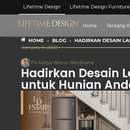
Lifetime Design
Lifetime Design Furniture
Home
Tentang 
HOME
»
BLOG
»
HADIRKAN DESAIN L
January 11, 2022
FX Aditya Wisnu Wardhana
Hadirkan Desain 
untuk Hunian And