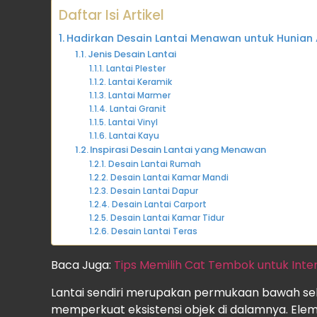
Daftar Isi Artikel
Hadirkan Desain Lantai Menawan untuk Hunian
Jenis Desain Lantai
Lantai Plester
Lantai Keramik
Lantai Marmer
Lantai Granit
Lantai Vinyl
Lantai Kayu
Inspirasi Desain Lantai yang Menawan
Desain Lantai Rumah
Desain Lantai Kamar Mandi
Desain Lantai Dapur
Desain Lantai Carport
Desain Lantai Kamar Tidur
Desain Lantai Teras
Baca Juga:
Tips Memilih Cat Tembok untuk Inte
Lantai sendiri merupakan permukaan bawah se
memperkuat eksistensi objek di dalamnya. Eleme