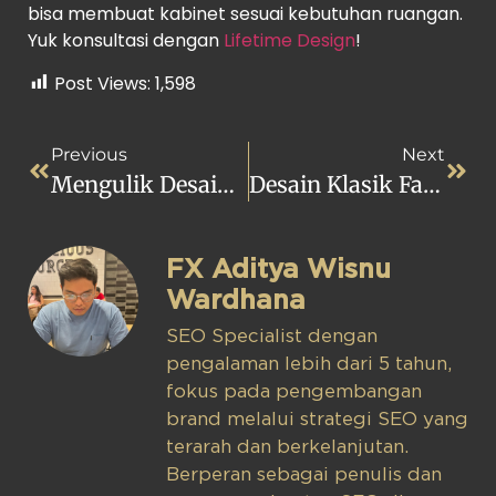
bisa membuat kabinet sesuai kebutuhan ruangan.
Yuk konsultasi dengan
Lifetime Design
!
Post Views:
1,598
Previous
Next
Mengulik Desain Klasik Georgian Khas Dataran Britania Raya
Desain Klasik Farmhouse Yang Hangat, Cocok Untuk Rumah Pensiun
FX Aditya Wisnu
Wardhana
SEO Specialist dengan
pengalaman lebih dari 5 tahun,
fokus pada pengembangan
brand melalui strategi SEO yang
terarah dan berkelanjutan.
Berperan sebagai penulis dan