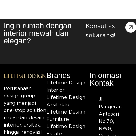
Ingin rumah dengan
Konsultasi
interior mewah dan
sekarang!
elegan?
Brands
Informasi
Kontak
Lifetime Design
Perusahaan
Interior
design group
Lifetime Design
Jl.
yang menjadi
Arsitektur
Pangeran
one-stop solution
Lifetime Design
Antasari
mulai dari desain
Furniture
No.70,
interior, arsitek,
Lifetime Design
RW.8,
hingga renovasi
Estate