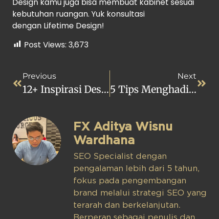
Design kamu juga bisa membuat kabinet sesuai
kebutuhan ruangan. Yuk konsultasi
dengan Lifetime Design!
Post Views:
3,673
Previous
Next
12+ Inspirasi Desain Ruang TV Keluarga Menawan Nan Mewah
5 Tips Menghadirkan Rumah Nyaman Dan Mewah Impian Anda!
FX Aditya Wisnu
Wardhana
SEO Specialist dengan
pengalaman lebih dari 5 tahun,
fokus pada pengembangan
brand melalui strategi SEO yang
terarah dan berkelanjutan.
Berperan sebagai penulis dan