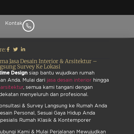
Kontak
l
re:
ima Jasa Desain Interior & Arsitektur –
gsung Survey Ke Lokasi
time Design
siap bantu wujudkan rumah
an Anda. Mulai dari
jasa desain interior
hingga
 arsitektur
, semua kami tangani dengan
dekatan menyeluruh dan profesional.
Konsultasi & Survey Langsung ke Rumah Anda
esain Personal, Sesuai Gaya Hidup Anda
Spesialis Rumah Klasik & Kontemporer
Hubungi Kami & Mulai Perjalanan Mewujudkan