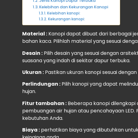
Jenis Kanopi Dapur Terbuka
Kelebihan dan Kekurangan Kanopi
Kelebihan kanopi:
Kekurangan kanopi:
Material :
Kanopi dapat dibuat dari berbagai jen
bahan kaca. Pilihlah material yang sesuai deng
Desain :
Pilih desain yang sesuai dengan arsit
suasana yang indah di sekitar dapur terbuka.
Ukuran :
Pastikan ukuran kanopi sesuai dengan
Perlindungan :
Pilih kanopi yang dapat melind
hujan.
Fitur tambahan :
Beberapa kanopi dilengkapi 
pembuangan air hujan atau pencahayaan LED. Pi
kebutuhan Anda.
Biaya :
perhatikan biaya yang dibutuhkan untu
keinginan anda