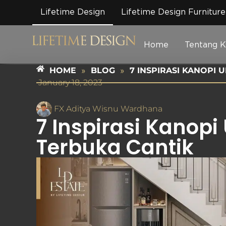
Lifetime Design
Lifetime Design Furniture
Home
Tentang 
HOME
»
BLOG
»
7 INSPIRASI KANOPI
January 18, 2023
FX Aditya Wisnu Wardhana
7 Inspirasi Kanop
Terbuka Cantik