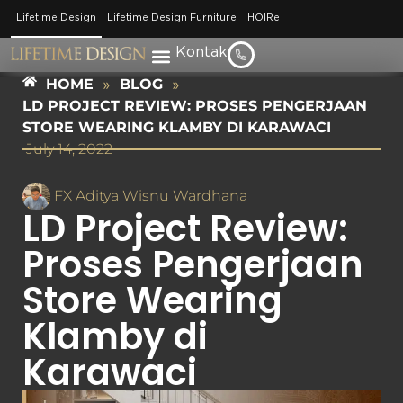
Lifetime Design
Lifetime Design Furniture
HOIRe
Kontak
HOME
»
BLOG
»
LD PROJECT REVIEW: PROSES PENGERJAAN
STORE WEARING KLAMBY DI KARAWACI
July 14, 2022
FX Aditya Wisnu Wardhana
LD Project Review:
Proses Pengerjaan
Store Wearing
Klamby di
Karawaci