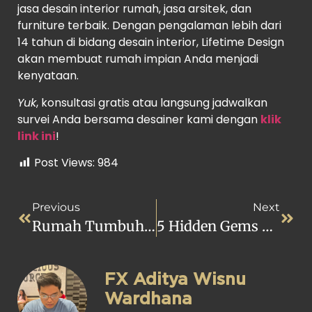
jasa desain interior rumah, jasa arsitek, dan
furniture terbaik. Dengan pengalaman lebih dari
14 tahun di bidang desain interior, Lifetime Design
akan membuat rumah impian Anda menjadi
kenyataan.
Yuk
, konsultasi gratis atau langsung jadwalkan
survei Anda bersama desainer kami dengan
klik
link ini
!
Post Views:
984
Previous
Next
Rumah Tumbuh Solusi Budget Untuk Kaum Millenial
5 Hidden Gems Hotel Estetik Di Jakarta, Cocok Buat Staycation!
FX Aditya Wisnu
Wardhana