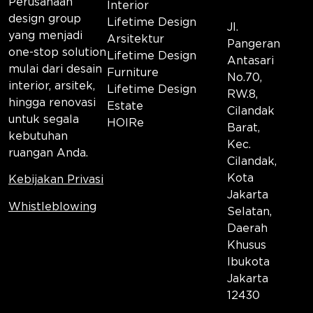
Perusahaan
Interior
design group
Lifetime Design
Jl.
yang menjadi
Arsitektur
Pangeran
one-stop solution
Lifetime Design
Antasari
mulai dari desain
Furniture
No.70,
interior, arsitek,
Lifetime Design
RW.8,
hingga renovasi
Estate
Cilandak
untuk segala
HOIRe
Barat,
kebutuhan
Kec.
ruangan Anda.
Cilandak,
Kota
Kebijakan Privasi
Jakarta
Whistleblowing
Selatan,
Daerah
Khusus
Ibukota
Jakarta
12430