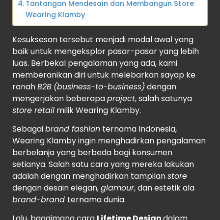
Tantangan Mendesain dan Membangun Store
Wearing Klamby
Kesuksesan tersebut menjadi modal awal yang
baik untuk mengeksplor pasar-pasar yang lebih
luas. Berbekal pengalaman yang ada, kami
memberanikan diri untuk melebarkan sayap ke
ranah
B2B
(business-to-business)
dengan
mengerjakan beberapa
project
, salah satunya
store retail
milik Wearing Klamby.
Sebagai
brand fashion
ternama Indonesia,
Wearing Klamby ingin menghadirkan pengalaman
berbelanja yang berbeda bagi konsumen
setianya. Salah satu cara yang mereka lakukan
adalah dengan menghadirkan tampilan
store
dengan desain elegan,
glamour
, dan estetik ala
brand-brand
ternama dunia.
Lalu, bagaimana cara
Lifetime Design
dalam