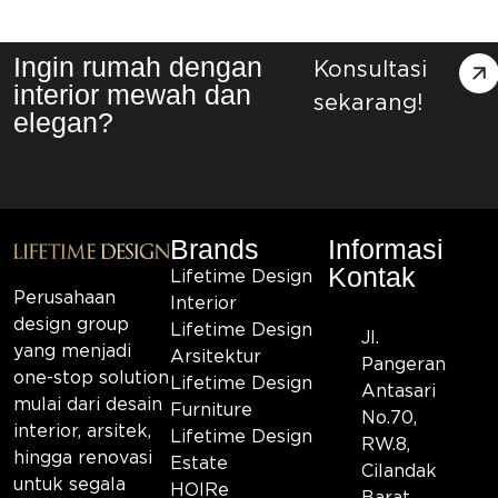
Ingin rumah dengan
Konsultasi
interior mewah dan
sekarang!
elegan?
Brands
Informasi
Kontak
Lifetime Design
Perusahaan
Interior
design group
Lifetime Design
Jl.
yang menjadi
Arsitektur
Pangeran
one-stop solution
Lifetime Design
Antasari
mulai dari desain
Furniture
No.70,
interior, arsitek,
Lifetime Design
RW.8,
hingga renovasi
Estate
Cilandak
untuk segala
HOIRe