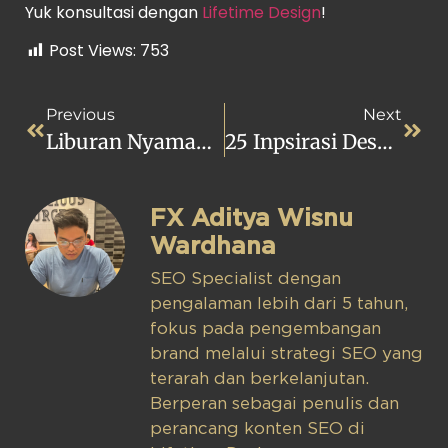
Yuk konsultasi dengan
Lifetime Design
!
Post Views:
753
Previous
Next
Liburan Nyaman, Ini Dia 3 Hotel Rekomendasi Di Bandung!
25 Inpsirasi Desain Ruang Baca Minimalis Terbaru, Dijamin Betah!
FX Aditya Wisnu
Wardhana
SEO Specialist dengan
pengalaman lebih dari 5 tahun,
fokus pada pengembangan
brand melalui strategi SEO yang
terarah dan berkelanjutan.
Berperan sebagai penulis dan
perancang konten SEO di