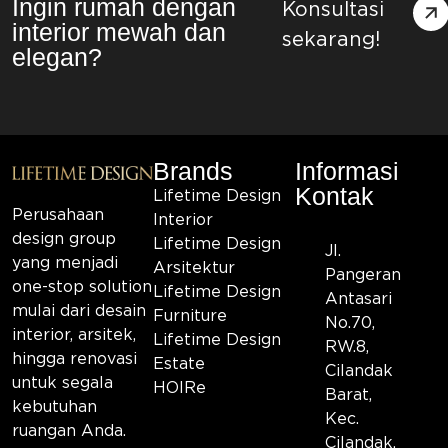
Ingin rumah dengan
Konsultasi
interior mewah dan
sekarang!
elegan?
Brands
Informasi
Kontak
Lifetime Design
Perusahaan
Interior
design group
Lifetime Design
Jl.
yang menjadi
Arsitektur
Pangeran
one-stop solution
Lifetime Design
Antasari
mulai dari desain
Furniture
No.70,
interior, arsitek,
Lifetime Design
RW.8,
hingga renovasi
Estate
Cilandak
untuk segala
HOIRe
Barat,
kebutuhan
Kec.
ruangan Anda.
Cilandak,