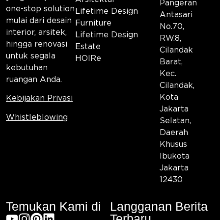
Pangeran
one-stop solution
Lifetime Design
Antasari
mulai dari desain
Furniture
No.70,
interior, arsitek,
Lifetime Design
RW.8,
hingga renovasi
Estate
Cilandak
untuk segala
HOIRe
Barat,
kebutuhan
Kec.
ruangan Anda.
Cilandak,
Kota
Kebijakan Privasi
Jakarta
Whistleblowing
Selatan,
Daerah
Khusus
Ibukota
Jakarta
12430
Temukan Kami di
Langganan Berita
Terbaru