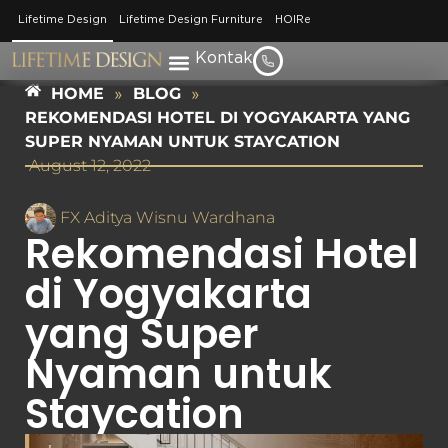
Lifetime Design
Lifetime Design Furniture
HOIRe
Kontak
HOME
»
BLOG
»
REKOMENDASI HOTEL DI YOGYAKARTA YANG
SUPER NYAMAN UNTUK STAYCATION
August 12, 2022
FX Aditya Wisnu Wardhana
Rekomendasi Hotel
di Yogyakarta
yang Super
Nyaman untuk
Staycation