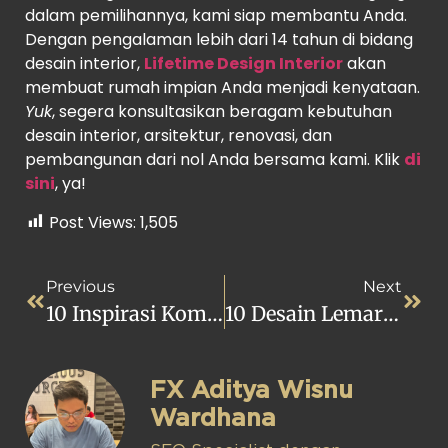
dalam pemilihannya, kami siap membantu Anda.
Dengan pengalaman lebih dari 14 tahun di bidang
desain interior,
Lifetime Design Interior
akan
membuat rumah impian Anda menjadi kenyataan.
Yuk
, segera konsultasikan beragam kebutuhan
desain interior, arsitektur, renovasi, dan
pembangunan dari nol Anda bersama kami. Klik
di
sini
, ya!
Post Views:
1,505
Previous
Next
10 Inspirasi Kombinasi Cat Warna Pink Dan Biru Muda
10 Desain Lemari Bawah Tangga, Ruangan Makin Rapi
FX Aditya Wisnu
Wardhana