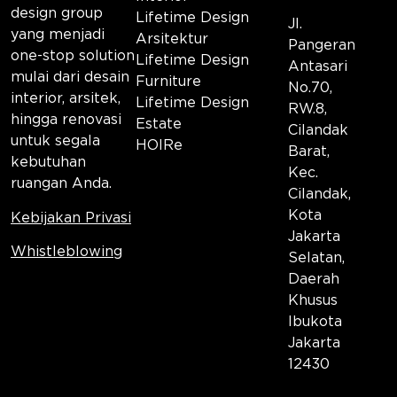
design group
Lifetime Design
Jl.
yang menjadi
Arsitektur
Pangeran
one-stop solution
Lifetime Design
Antasari
mulai dari desain
Furniture
No.70,
interior, arsitek,
Lifetime Design
RW.8,
hingga renovasi
Estate
Cilandak
untuk segala
HOIRe
Barat,
kebutuhan
Kec.
ruangan Anda.
Cilandak,
Kota
Kebijakan Privasi
Jakarta
Whistleblowing
Selatan,
Daerah
Khusus
Ibukota
Jakarta
12430