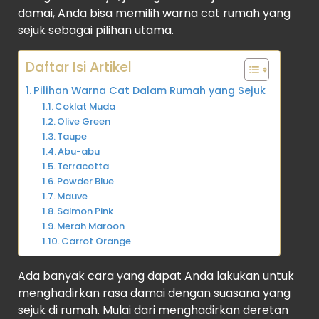
damai, Anda bisa memilih warna cat rumah yang
sejuk sebagai pilihan utama.
Daftar Isi Artikel
Pilihan Warna Cat Dalam Rumah yang Sejuk
Coklat Muda
Olive Green
Taupe
Abu-abu
Terracotta
Powder Blue
Mauve
Salmon Pink
Merah Maroon
Carrot Orange
Ada banyak cara yang dapat Anda lakukan untuk
menghadirkan rasa damai dengan suasana yang
sejuk di rumah. Mulai dari menghadirkan deretan