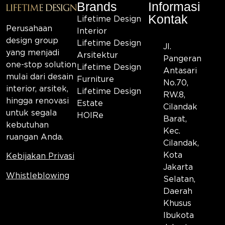
Brands
Informasi
Kontak
Lifetime Design
Perusahaan
Interior
design group
Lifetime Design
Jl.
yang menjadi
Arsitektur
Pangeran
one-stop solution
Lifetime Design
Antasari
mulai dari desain
Furniture
No.70,
interior, arsitek,
Lifetime Design
RW.8,
hingga renovasi
Estate
Cilandak
untuk segala
HOIRe
Barat,
kebutuhan
Kec.
ruangan Anda.
Cilandak,
Kota
Kebijakan Privasi
Jakarta
Whistleblowing
Selatan,
Daerah
Khusus
Ibukota