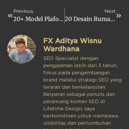
Previous
Next
20+ Model Plafon Gypsum Untuk Mempercantik Tampilan Rumah Anda
20 Desain Rumah Modern Klasik Yang Menawan Dan Timeless
FX Aditya Wisnu
Wardhana
SEO Specialist dengan
pengalaman lebih dari 5 tahun,
fokus pada pengembangan
brand melalui strategi SEO yang
terarah dan berkelanjutan.
Berperan sebagai penulis dan
perancang konten SEO di
Lifetime Design, saya
berkomitmen untuk membawa
visibilitas dan pertumbuhan