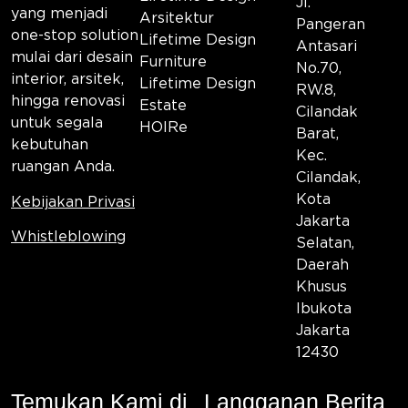
Jl.
yang menjadi
Arsitektur
Pangeran
one-stop solution
Lifetime Design
Antasari
mulai dari desain
Furniture
No.70,
interior, arsitek,
Lifetime Design
RW.8,
hingga renovasi
Estate
Cilandak
untuk segala
HOIRe
Barat,
kebutuhan
Kec.
ruangan Anda.
Cilandak,
Kota
Kebijakan Privasi
Jakarta
Whistleblowing
Selatan,
Daerah
Khusus
Ibukota
Jakarta
12430
Temukan Kami di
Langganan Berita