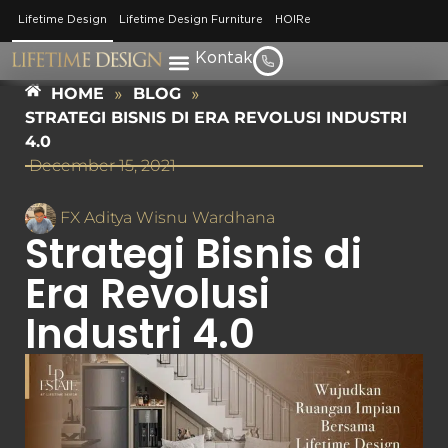
Lifetime Design
Lifetime Design Furniture
HOIRe
Kontak
HOME
»
BLOG
»
STRATEGI BISNIS DI ERA REVOLUSI INDUSTRI
4.0
December 15, 2021
FX Aditya Wisnu Wardhana
Strategi Bisnis di
Era Revolusi
Industri 4.0