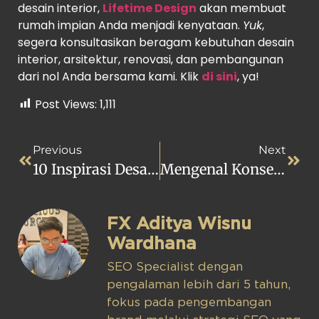
desain interior,
Lifetime Design
akan membuat
rumah impian Anda menjadi kenyataan.
Yuk
,
segera konsultasikan beragam kebutuhan desain
interior, arsitektur, renovasi, dan pembangunan
dari nol Anda bersama kami. Klik
di sini
, ya!
Post Views:
1,111
Previous
Next
10 Inspirasi Desain Ruang TV Minimalis + Tips Mendesainnya!
Mengenal Konsep Rule Of Three Dalam Dunia Desain Interior
FX Aditya Wisnu
Wardhana
SEO Specialist dengan
pengalaman lebih dari 5 tahun,
fokus pada pengembangan