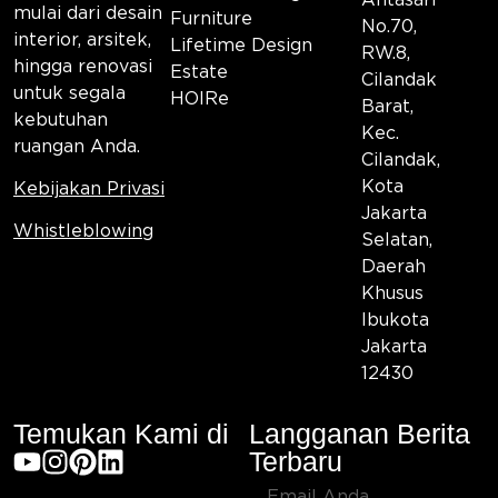
mulai dari desain
Furniture
No.70,
interior, arsitek,
Lifetime Design
RW.8,
hingga renovasi
Estate
Cilandak
untuk segala
HOIRe
Barat,
kebutuhan
Kec.
ruangan Anda.
Cilandak,
Kota
Kebijakan Privasi
Jakarta
Whistleblowing
Selatan,
Daerah
Khusus
Ibukota
Jakarta
12430
Temukan Kami di
Langganan Berita
Terbaru