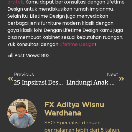
arsitek
. Kamu dapat berkonsultasi dengan Lifetime
Design untuk mendiskusikan rumah impianmu.
Selain itu, Lifetime Design juga menyediakan
berbagai jenis furniture modern klasik dengan
gaya klasik loh! Dengan Lifetime Design kamu juga
bisa membuat kabinet sesuai kebutuhan ruangan.
Yuk konsultasi dengan
Lifetime Design
!
Post Views:
892
Previous
Next
25 Inpsirasi Desain Ruang Baca Minimalis Terbaru, Dijamin Betah!
Lindungi Anak Dengan Rumah Yang Aman Dan Nyaman!
FX Aditya Wisnu
Wardhana
SEO Specialist dengan
pengalaman lebih dari 5 tahun,