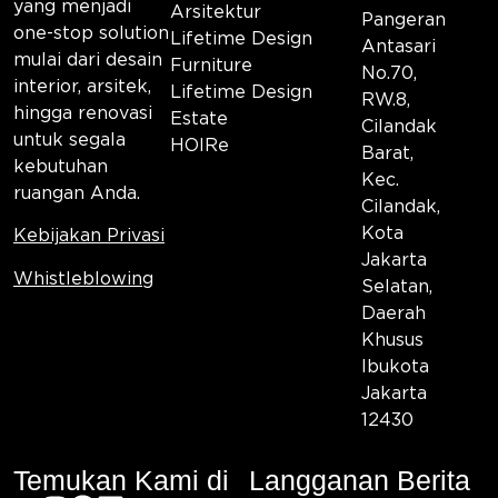
yang menjadi
Arsitektur
Pangeran
one-stop solution
Lifetime Design
Antasari
mulai dari desain
Furniture
No.70,
interior, arsitek,
Lifetime Design
RW.8,
hingga renovasi
Estate
Cilandak
untuk segala
HOIRe
Barat,
kebutuhan
Kec.
ruangan Anda.
Cilandak,
Kota
Kebijakan Privasi
Jakarta
Whistleblowing
Selatan,
Daerah
Khusus
Ibukota
Jakarta
12430
Temukan Kami di
Langganan Berita