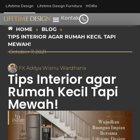
Lifetime Design
Lifetime Design Furniture
HOIRe
Kontak
HOME
»
BLOG
»
TIPS INTERIOR AGAR RUMAH KECIL TAPI
MEWAH!
October 7, 2021
FX Aditya Wisnu Wardhana
Tips Interior agar
Rumah Kecil Tapi
Mewah!