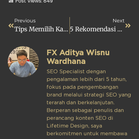
Post Views:
849
Previous
Next
Tips Memilih Kasur Agar Tidur Semakin Nyenyak Dan Berkualitas
5 Rekomendasi Resort Dan Villa Di Kawasan Kuta Mandalika Lombok
FX Aditya Wisnu
Wardhana
SEO Specialist dengan
pengalaman lebih dari 5 tahun,
fokus pada pengembangan
brand melalui strategi SEO yang
terarah dan berkelanjutan.
Berperan sebagai penulis dan
perancang konten SEO di
Lifetime Design, saya
berkomitmen untuk membawa