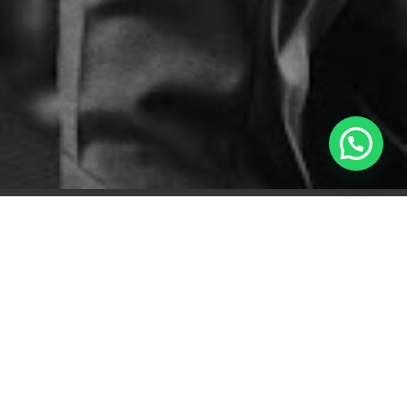
By Media Indonesia
Published on 07/02/2024
PERUSAHAAN jasa konsultan arsitektur, interior,
konstruksi, dan properti, Lifetime Design (LD)
meluncurkan lini bisnis terbarunya HOIRe
(Hospitality, Office, Industrial, and Retail) yang akan
fokus pada pembangunan konstruksi dan interior