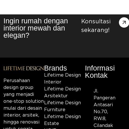
Ingin rumah dengan
Konsultasi
interior mewah dan
sekarang!
elegan?
Brands
Informasi
Kontak
Lifetime Design
Perusahaan
Interior
design group
Lifetime Design
Jl.
yang menjadi
Arsitektur
Pangeran
one-stop solution
Lifetime Design
Antasari
mulai dari desain
Furniture
No.70,
interior, arsitek,
Lifetime Design
RW.8,
hingga renovasi
Estate
Cilandak
untuk segala