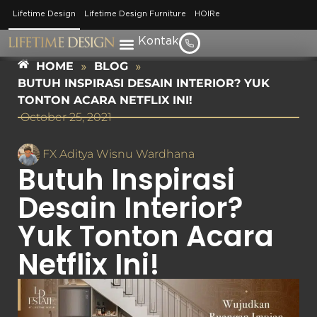
Lifetime Design
Lifetime Design Furniture
HOIRe
Kontak
HOME
»
BLOG
»
BUTUH INSPIRASI DESAIN INTERIOR? YUK
TONTON ACARA NETFLIX INI!
October 25, 2021
FX Aditya Wisnu Wardhana
Butuh Inspirasi
Desain Interior?
Yuk Tonton Acara
Netflix Ini!