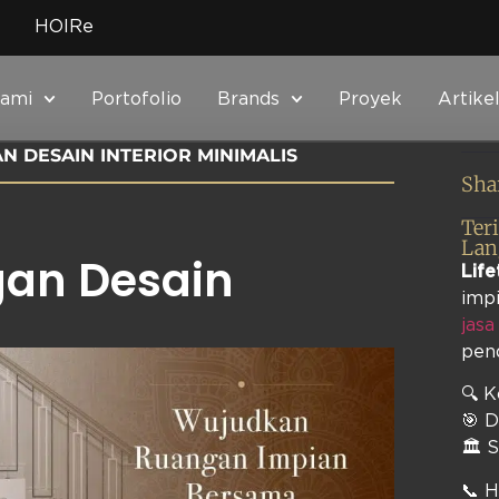
HOIRe
Kami
Portofolio
Brands
Proyek
Artike
N DESAIN INTERIOR MINIMALIS
Sha
Ter
Lan
gan Desain
Life
impi
jasa
pen
🔍 
🎯 D
🏛️ 
📞 