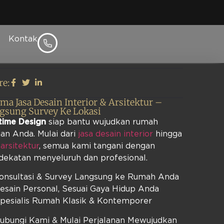
Kontak
l
re:
ima Jasa Desain Interior & Arsitektur –
gsung Survey Ke Lokasi
time Design
siap bantu wujudkan rumah
an Anda. Mulai dari
jasa desain interior
hingga
 arsitektur
, semua kami tangani dengan
dekatan menyeluruh dan profesional.
Konsultasi & Survey Langsung ke Rumah Anda
esain Personal, Sesuai Gaya Hidup Anda
Spesialis Rumah Klasik & Kontemporer
Hubungi Kami & Mulai Perjalanan Mewujudkan