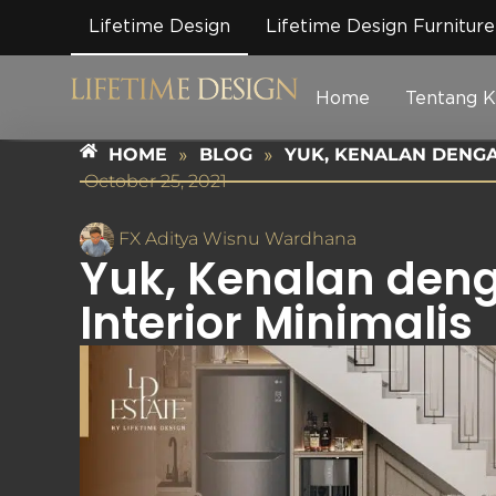
Lifetime Design
Lifetime Design Furniture
Home
Tentang 
HOME
»
BLOG
»
YUK, KENALAN DENGA
October 25, 2021
FX Aditya Wisnu Wardhana
Yuk, Kenalan den
Interior Minimalis