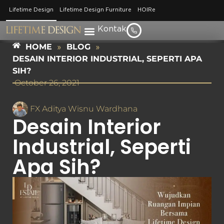
Lifetime Design
Lifetime Design Furniture
HOIRe
Kontak
HOME
»
BLOG
»
DESAIN INTERIOR INDUSTRIAL, SEPERTI APA
SIH?
October 26, 2021
FX Aditya Wisnu Wardhana
Desain Interior
Industrial, Seperti
Apa Sih?