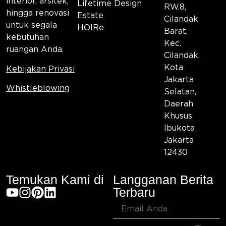
interior, arsitek,
Lifetime Design
RW.8,
hingga renovasi
Estate
Cilandak
untuk segala
HOIRe
Barat,
kebutuhan
Kec.
ruangan Anda.
Cilandak,
Kota
Kebijakan Privasi
Jakarta
Whistleblowing
Selatan,
Daerah
Khusus
Ibukota
Jakarta
12430
Temukan Kami di
Langganan Berita
Terbaru