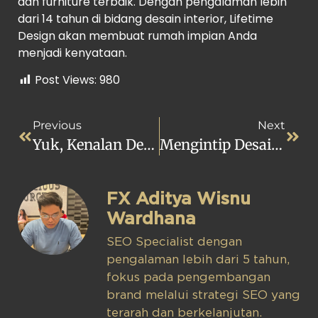
dan furniture terbaik. Dengan pengalaman lebih
dari 14 tahun di bidang desain interior, Lifetime
Design akan membuat rumah impian Anda
menjadi kenyataan.
Post Views:
980
Previous
Next
Yuk, Kenalan Dengan Desain Interior Minimalis
Mengintip Desain Interior Klasik Yang Mewah Dan Megah
FX Aditya Wisnu
Wardhana
SEO Specialist dengan
pengalaman lebih dari 5 tahun,
fokus pada pengembangan
brand melalui strategi SEO yang
terarah dan berkelanjutan.