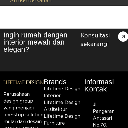
Artikel Berkaitan
Ingin rumah dengan
Konsultasi
interior mewah dan
sekarang!
elegan?
Brands
Informasi
Kontak
Lifetime Design
Perusahaan
Interior
design group
Lifetime Design
Jl.
yang menjadi
Arsitektur
Pangeran
one-stop solution
Lifetime Design
Antasari
mulai dari desain
Furniture
No.70,