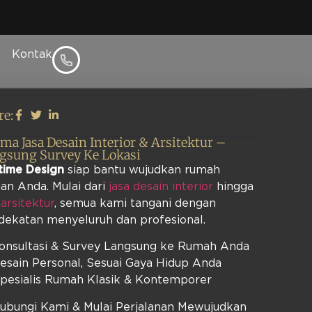
Kontak
l
re:
ima Jasa Desain Interior & Arsitektur –
gsung Survey Ke Lokasi
time Design
siap bantu wujudkan rumah
an Anda. Mulai dari
jasa desain interior
hingga
 arsitektur
, semua kami tangani dengan
dekatan menyeluruh dan profesional.
Konsultasi & Survey Langsung ke Rumah Anda
esain Personal, Sesuai Gaya Hidup Anda
Spesialis Rumah Klasik & Kontemporer
Hubungi Kami & Mulai Perjalanan Mewujudkan