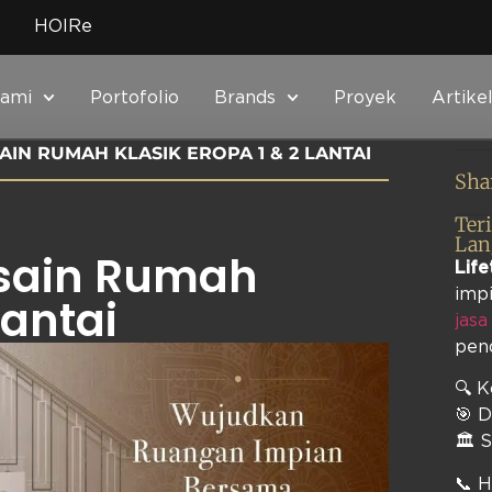
HOIRe
Kami
Portofolio
Brands
Proyek
Artike
AIN RUMAH KLASIK EROPA 1 & 2 LANTAI
Sha
Ter
Lan
esain Rumah
Life
impi
Lantai
jasa
pen
🔍 
🎯 D
🏛️ 
📞 