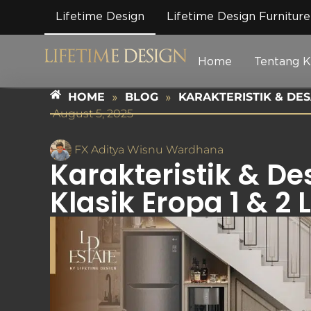
Lifetime Design
Lifetime Design Furniture
Home
Tentang 
HOME
»
BLOG
»
KARAKTERISTIK & DES
August 5, 2025
FX Aditya Wisnu Wardhana
Karakteristik & D
Klasik Eropa 1 & 2 