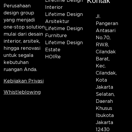
Kontak
Lifetime Design
Perusahaan
Interior
design group
Lifetime Design
Jl.
yang menjadi
Arsitektur
Pangeran
one-stop solution
Lifetime Design
Antasari
mulai dari desain
Furniture
No.70,
interior, arsitek,
Lifetime Design
RW.8,
hingga renovasi
Estate
Cilandak
untuk segala
HOIRe
Barat,
kebutuhan
Kec.
ruangan Anda.
Cilandak,
Kota
Kebijakan Privasi
Jakarta
Whistleblowing
Selatan,
Daerah
Khusus
Ibukota
Jakarta
12430