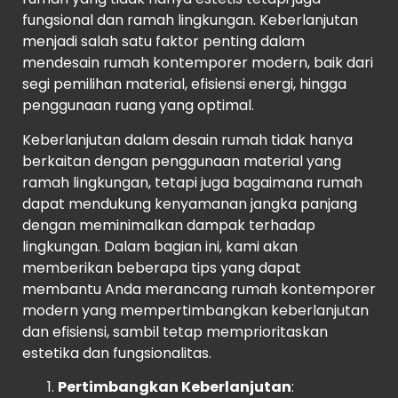
fungsional dan ramah lingkungan. Keberlanjutan
menjadi salah satu faktor penting dalam
mendesain rumah kontemporer modern, baik dari
segi pemilihan material, efisiensi energi, hingga
penggunaan ruang yang optimal.
Keberlanjutan dalam desain rumah tidak hanya
berkaitan dengan penggunaan material yang
ramah lingkungan, tetapi juga bagaimana rumah
dapat mendukung kenyamanan jangka panjang
dengan meminimalkan dampak terhadap
lingkungan. Dalam bagian ini, kami akan
memberikan beberapa tips yang dapat
membantu Anda merancang rumah kontemporer
modern yang mempertimbangkan keberlanjutan
dan efisiensi, sambil tetap memprioritaskan
estetika dan fungsionalitas.
Pertimbangkan Keberlanjutan
: