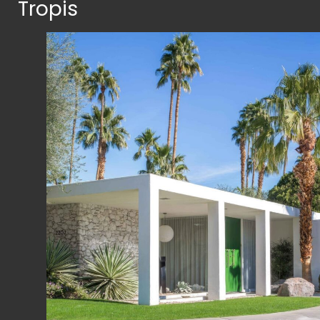
Tropis