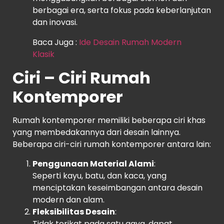
berbagai era, serta fokus pada keberlanjutan
dan inovasi.
Baca Juga :
Ide Desain Rumah Modern
Klasik
Ciri – Ciri Rumah
Kontemporer
Rumah kontemporer memiliki beberapa ciri khas
yang membedakannya dari desain lainnya.
Beberapa ciri-ciri rumah kontemporer antara lain:
Penggunaan Material Alami
:
Seperti kayu, batu, dan kaca, yang
menciptakan keseimbangan antara desain
modern dan alam.
Fleksibilitas Desain
:
Tidak terikat pada satu gaya, dapat