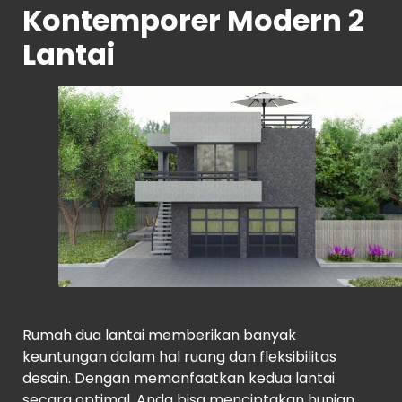
Kontemporer Modern 2
Lantai
Rumah Kontemporer 2 Lantai – Pinterest
Rumah dua lantai memberikan banyak
keuntungan dalam hal ruang dan fleksibilitas
desain. Dengan memanfaatkan kedua lantai
secara optimal, Anda bisa menciptakan hunian