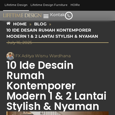
Lifetime Design
Lifetime Design Furniture
HOIRe
Kontak
HOME
»
BLOG
»
10 IDE DESAIN RUMAH KONTEMPORER
MODERN 1 & 2 LANTAI STYLISH & NYAMAN
July 16, 2025
FX Aditya Wisnu Wardhana
10 Ide Desain
Rumah
Kontemporer
Modern 1 & 2 Lantai
Stylish & Nyaman