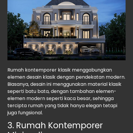
Rumah kontemporer klasik menggabungkan
elemen desain klasik dengan pendekatan modern.
Biasanya, desain ini menggunakan material klasik
seperti batu bata, dengan tambahan elemen-
elemen modern seperti kaca besar, sehingga
tercipta rumah yang tidak hanya elegan tetapi
juga fungsional.
3. Rumah Kontemporer