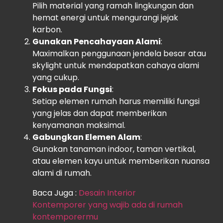
Pilih material yang ramah lingkungan dan
hemat energi untuk mengurangi jejak
karbon.
Gunakan Pencahayaan Alami
:
Maximalkan penggunaan jendela besar atau
skylight untuk mendapatkan cahaya alami
yang cukup.
Fokus pada Fungsi
:
Setiap elemen rumah harus memiliki fungsi
yang jelas dan dapat memberikan
kenyamanan maksimal.
Gabungkan Elemen Alam
:
Gunakan tanaman indoor, taman vertikal,
atau elemen kayu untuk memberikan nuansa
alami di rumah.
Baca Juga :
Desain Interior
Kontemporer yang wajib ada di rumah
kontemporermu