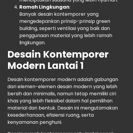
Ramah Lingkungan
:
Banyak desain kontemporer yang
mengedepankan prinsip-prinsip green
building, seperti ventilasi yang baik dan
penggunaan material yang lebih ramah
lingkungan.
Desain Kontemporer
Modern Lantai 1
Desain kontemporer modern adalah gabungan
dari elemen-elemen desain modern yang lebih
bersih dan minimalis, namun tetap memiliki ciri
khas yang lebih fleksibel dalam hal pemilihan
material dan bentuk. Desain ini mengutamakan
kesederhanaan, efisiensi ruang, serta
kenyamanan penghuni.