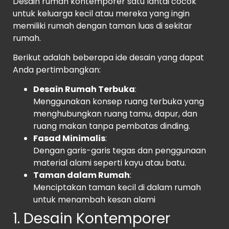
Desain rumah kontemporer satu lantai cocok
untuk keluarga kecil atau mereka yang ingin
memiliki rumah dengan taman luas di sekitar
rumah.
Berikut adalah beberapa ide desain yang dapat
Anda pertimbangkan:
Desain Rumah Terbuka
:
Menggunakan konsep ruang terbuka yang
menghubungkan ruang tamu, dapur, dan
ruang makan tanpa pembatas dinding.
Fasad Minimalis
:
Dengan garis-garis tegas dan penggunaan
material alami seperti kayu atau batu.
Taman dalam Rumah
:
Menciptakan taman kecil di dalam rumah
untuk menambah kesan alami
1. Desain Kontemporer