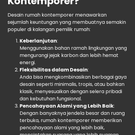
Kontemporer?
Desain rumah kontemporer menawarkan
sejumlah keuntungan yang membuatnya semakin
populer di kalangan pemilik rumah:
Keberlanjutan
:
Menggunakan bahan ramah lingkungan yang
mengurangi jejak karbon dan lebih hemat
energi.
Fleksibilitas dalam Desain
:
Anda bisa mengkombinasikan berbagai gaya
desain seperti minimalis, tropis, atau bahkan
klasik, menyesuaikan dengan selera pribadi
dan kebutuhan fungsional.
Pencahayaan Alami yang Lebih Baik
:
Dengan banyaknya jendela besar dan ruang
terbuka, rumah kontemporer memberikan
pencahayaan alami yang lebih baik,
menciptakan suasana yang lebih nyaman.