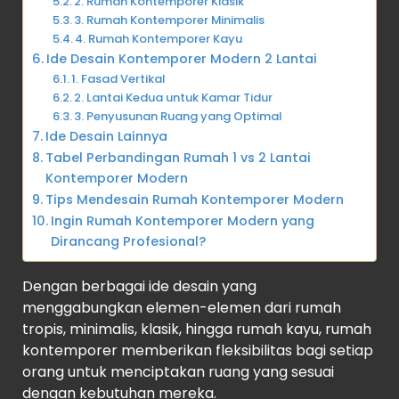
2. Rumah Kontemporer Klasik
3. Rumah Kontemporer Minimalis
4. Rumah Kontemporer Kayu
Ide Desain Kontemporer Modern 2 Lantai
1. Fasad Vertikal
2. Lantai Kedua untuk Kamar Tidur
3. Penyusunan Ruang yang Optimal
Ide Desain Lainnya
Tabel Perbandingan Rumah 1 vs 2 Lantai
Kontemporer Modern
Tips Mendesain Rumah Kontemporer Modern
Ingin Rumah Kontemporer Modern yang
Dirancang Profesional?
Dengan berbagai ide desain yang
menggabungkan elemen-elemen dari rumah
tropis, minimalis, klasik, hingga rumah kayu, rumah
kontemporer memberikan fleksibilitas bagi setiap
orang untuk menciptakan ruang yang sesuai
dengan kebutuhan mereka.