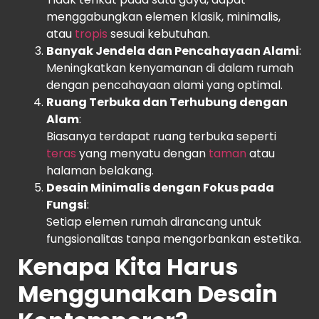
menggabungkan elemen klasik, minimalis,
atau
tropis
sesuai kebutuhan.
Banyak Jendela dan Pencahayaan Alami
:
Meningkatkan kenyamanan di dalam rumah
dengan pencahayaan alami yang optimal.
Ruang Terbuka dan Terhubung dengan
Alam
:
Biasanya terdapat ruang terbuka seperti
teras
yang menyatu dengan
taman
atau
halaman belakang.
Desain Minimalis dengan Fokus pada
Fungsi
:
Setiap elemen rumah dirancang untuk
fungsionalitas tanpa mengorbankan estetika.
Kenapa Kita Harus
Menggunakan Desain