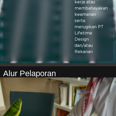
kerja atau
membahayakan
keamanan
serta
merugikan PT
Lifetime
Design
dan/atau
Rekanan
Alur Pelaporan