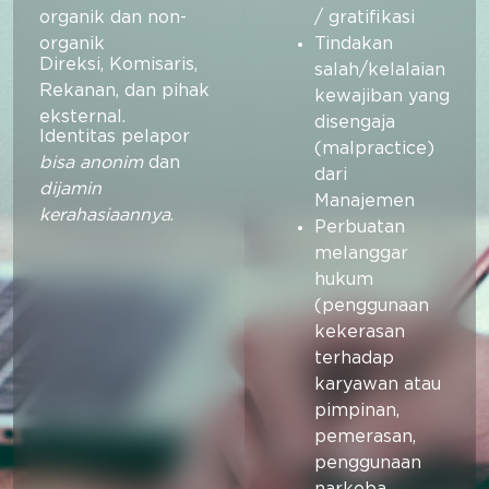
organik dan non-
/ gratifikasi
organik
Tindakan
Direksi, Komisaris,
salah/kelalaian
Rekanan, dan pihak
kewajiban yang
eksternal.
disengaja
Identitas pelapor
(malpractice)
bisa anonim
dan
dari
dijamin
Manajemen
kerahasiaannya
.
Perbuatan
melanggar
hukum
(penggunaan
kekerasan
terhadap
karyawan atau
pimpinan,
pemerasan,
penggunaan