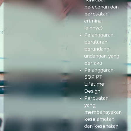
narkoba,
pelecehan dan
perbuatan
criminal
lainnya)
Pelanggaran
peraturan
perundang-
undangan yang
berlaku
Pelanggaran
SOP PT
Lifetime
Design
Perbuatan
yang
membahayakan
keselamatan
dan kesehatan