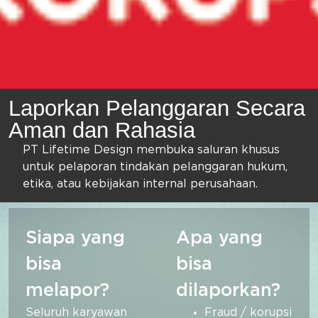
Laporkan Pelanggaran Secara
Aman dan Rahasia
PT Lifetime Design membuka saluran khusus
untuk pelaporan tindakan pelanggaran hukum,
etika, atau kebijakan internal perusahaan.
Siapa yang
Apa yang
bisa
bisa
melapor?
dilaporkan?
Seluruh karyawan
Fraud / korupsi