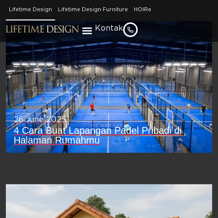
Artikel Kami
Lifetime Design
Lifetime Design Furniture
HOIRe
Kontak
26 June 2025
4 Cara Buat Lapangan Padel Pribadi di
Halaman Rumahmu