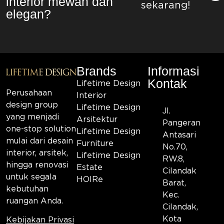
interior mewah dan
sekarang!
elegan?
Brands
Informasi
Kontak
Lifetime Design
Perusahaan
Interior
design group
Lifetime Design
Jl.
yang menjadi
Arsitektur
Pangeran
one-stop solution
Lifetime Design
Antasari
mulai dari desain
Furniture
No.70,
interior, arsitek,
Lifetime Design
RW.8,
hingga renovasi
Estate
Cilandak
untuk segala
HOIRe
Barat,
kebutuhan
Kec.
ruangan Anda.
Cilandak,
Kota
Kebijakan Privasi