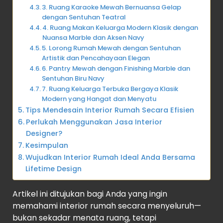
3. Ruang Karaoke Mewah Bernuansa Gelap
dengan Sentuhan Teatral
4. Ruang Makan Keluarga Modern Klasik dengan
Nuansa Marble dan Aksen Navy
5. Lorong Rumah Mewah dengan Sentuhan
Artistik dan Pencahayaan Elegan
6. Pantry Mewah dengan Finishing Marble dan
Sentuhan Biru Navy
7. Ruang Keluarga Terbuka Bergaya Klasik
Modern yang Hangat dan Menyatu
Tips Mendesain Interior Rumah Secara Efisien
Perlukah Menggunakan Jasa Interior
Designer?
Kesimpulan
Wujudkan Interior Rumah Ideal Anda Bersama
Lifetime Design
Artikel ini ditujukan bagi Anda yang ingin
memahami interior rumah secara menyeluruh—
bukan sekadar menata ruang, tetapi