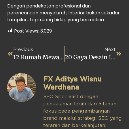
Dengan pendekatan profesional dan
perencanaan menyeluruh, interior bukan sekadar
tampilan, tapi ruang hidup yang bermakna.
Post Views:
3,029
Previous
Next
12 Rumah Mewah Bergaya Istana, Megah & Penuh Kharisma!
20 Gaya Desain Interior Populer 2025, Bikin Suasana Tinggal Makin Nyaman!
FX Aditya Wisnu
Wardhana
SEO Specialist dengan
pengalaman lebih dari 5 tahun,
fokus pada pengembangan
brand melalui strategi SEO yang
terarah dan berkelanjutan.