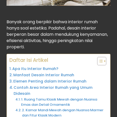
Banyak orang berpikir bahwa interior rumah
hanya soal estetika. Padahal, desain interior
berperan besar dalam mendukung kenyamanan,
efisiensi aktivitas, hingga peningkatan nilai
properti.
Daftar Isi Artikel
Apa Itu Interior Rumah?
Manfaat Desain Interior Rumah
Elemen Penting dalam Interior Rumah
Contoh Area Interior Rumah yang Umum
Didesain
1. Ruang Tamu Klasik Mewah dengan Nuansa
Emas dan Detail Ornamentik
2. Kamar Mandi Mewah dengan Nuansa Marmer
dan Fitur Klasik Modern