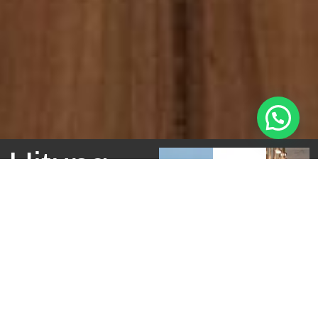
Hitung
Biaya
Jasa
Arsitektur
Hitung perkiraan biaya
jasa arsitektur untuk