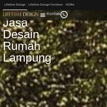
No. Telepon
Brand /
Lampung
Lifetime Design
Lifetime Design Furniture
HOIRe
–
Arsitek
/
Alamat
Kontak
Jasa
–
Desain
Rumah
Lampung